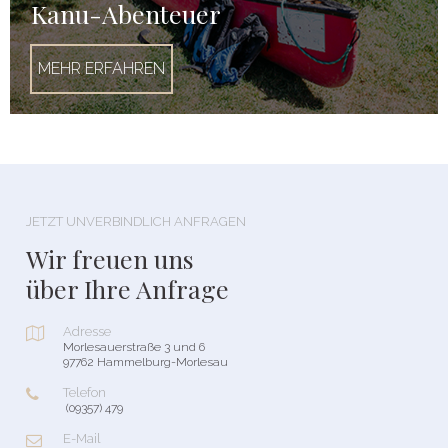
Kanu-Abenteuer
MEHR ERFAHREN
JETZT UNVERBINDLICH ANFRAGEN
Wir freuen uns
über Ihre Anfrage
Adresse

Morlesauerstraße 3 und 6
97762 Hammelburg-Morlesau
Telefon

(09357) 479
E-Mail
