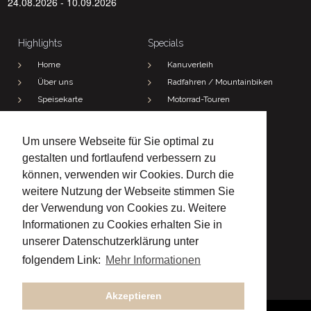
24.08.2026 - 10.09.2026
Highlights
Specials
Home
Kanuverleih
Über uns
Radfahren / Mountainbiken
Speisekarte
Motorrad-Touren
Jetzt anfragen!
Wandern
Um unsere Webseite für Sie optimal zu
Kontakt
gestalten und fortlaufend verbessern zu
Adresse

können, verwenden wir Cookies. Durch die
Morlesauerstraße 3 und 6
97762 Hammelburg-Morlesau
weitere Nutzung der Webseite stimmen Sie
Telefon
der Verwendung von Cookies zu. Weitere

(09357) 479
Informationen zu Cookies erhalten Sie in
E-Mail

unserer Datenschutzerklärung unter
spath@hotel-noeth.de
folgendem Link:
Mehr Informationen



Akzeptieren