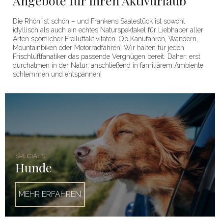
Angebote für Ihren Aktivurlaub
Die Rhön ist schön – und Frankens Saalestück ist sowohl
idyllisch als auch ein echtes Naturspektakel für Liebhaber aller
Arten sportlicher Freiluftaktivitäten. Ob Kanufahren, Wandern,
Mountainbiken oder Motorradfahren: Wir halten für jeden
Frischluftfanatiker das passende Vergnügen bereit. Daher: erst
durchatmen in der Natur, anschließend in familiärem Ambiente
schlemmen und entspannen!
SPECIALS
Hunde
MEHR ERFAHREN