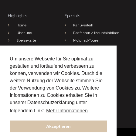
Highlights
Specials
Home
Kanuverleih
Über uns
Radfahren / Mountainbiken
Speisekarte
Motorrad-Touren
Jetzt anfragen!
Wandern
Um unsere Webseite für Sie optimal zu
Kontakt
gestalten und fortlaufend verbessern zu
Adresse

können, verwenden wir Cookies. Durch die
Morlesauerstraße 3 und 6
97762 Hammelburg-Morlesau
weitere Nutzung der Webseite stimmen Sie
Telefon

der Verwendung von Cookies zu. Weitere
(09357) 479
Informationen zu Cookies erhalten Sie in
E-Mail

unserer Datenschutzerklärung unter
spath@hotel-noeth.de
folgendem Link:
Mehr Informationen



Akzeptieren
Copyright © 2021
All Rights Reserved.