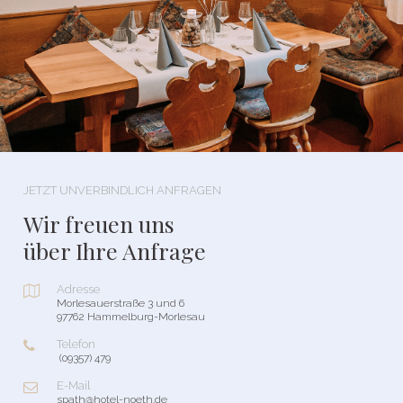
JETZT UNVERBINDLICH ANFRAGEN
Wir freuen uns
über Ihre Anfrage
Adresse

Morlesauerstraße 3 und 6
97762 Hammelburg-Morlesau
Telefon

(09357) 479
E-Mail

spath@hotel-noeth.de