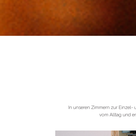
In unseren Zimmern zur Einzel-
vom Alltag und er