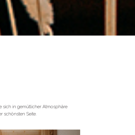
 sich in gemütlicher Atmosphäre
r schönsten Seite.