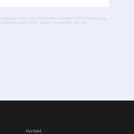
nfrage speichern und verarbeiten dürfen. Ihre Einwilligung
aktdaten widerrufen. Zudem verweisen wir auf
Kontakt