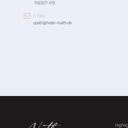
(09357) 479

E-Mail
spath@hotel-noeth.de
Highli