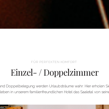
FÜR PERFEKTEN KOMFORT
Einzel- / Doppelzimmer
 und Doppelbelegung werden Urlaubsträume wahr: Hier erholen Sie
leben in unserem familienfreundlichen Hotel das Saaletal von seine