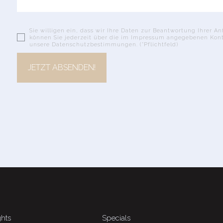
Sie willigen ein, dass wir Ihre Daten zur Beantwortung Ihrer A
können Sie jederzeit über die im Impressum angegebenen Kont
unsere Datenschutzbestimmungen. (*Pflichtfeld)
JETZT ABSENDEN!
ghts
Specials