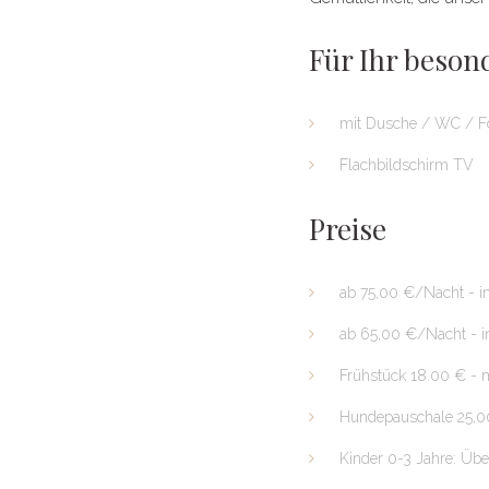
Für Ihr beson
mit Dusche / WC / F
Flachbildschirm TV
Preise
ab 75,00 €/Nacht - 
ab 65,00 €/Nacht - 
Frühstück 18.00 € - 
Hundepauschale 25,00
Kinder 0-3 Jahre: Übe